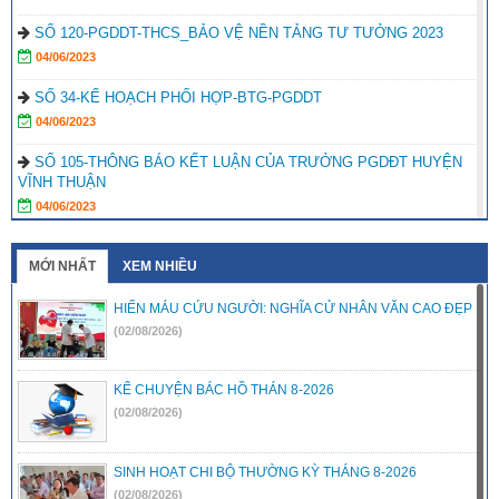
SỐ 120-PGDDT-THCS_BẢO VỆ NỀN TẢNG TƯ TƯỞNG 2023
04/06/2023
SỐ 34-KẾ HOẠCH PHỐI HỢP-BTG-PGDDT
04/06/2023
SỐ 105-THÔNG BÁO KẾT LUẬN CỦA TRƯỞNG PGDĐT HUYỆN
VĨNH THUẬN
04/06/2023
CÁC BIỂU MẪU THI ĐUA 2022-2023 CHÍNH QUYỀN
MỚI NHẤT
XEM NHIỀU
04/06/2023
HIẾN MÁU CỨU NGƯỜI: NGHĨA CỬ NHÂN VĂN CAO ĐẸP
Kế hoạch số 106-PGDDT-GDTH&GDMN về việc kiểm tra chuyên đề
“Xây dựng trường học an toàn, phòng tránh tai nạn thương tích ở trẻ
(02/08/2026)
em”, Trường sạch”
04/06/2023
KỂ CHUYỆN BÁC HỒ THÁN 8-2026
(02/08/2026)
Số 74-QD-PGDDT Ban hành Bộ tiêu chí đánh giá phong trào thi đua
chuyên đề “Đẩy mạnh công tác giáo dục…huyện Vĩnh Thuận”
04/06/2023
SINH HOẠT CHI BỘ THƯỜNG KỲ THÁNG 8-2026
(02/08/2026)