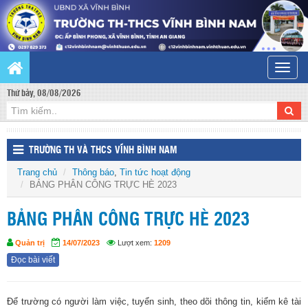
Toggle
naviga
Thứ bảy, 08/08/2026
TRƯỜNG TH VÀ THCS VĨNH BÌNH NAM
Trang chủ
Thông báo
,
Tin tức hoạt động
BẢNG PHÂN CÔNG TRỰC HÈ 2023
BẢNG PHÂN CÔNG TRỰC HÈ 2023
Quản trị
14/07/2023
Lượt xem:
1209
Đọc bài viết
Để trường có người làm việc, tuyển sinh, theo dõi thông tin, kiểm kê tài