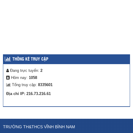
THỐNG KÊ TRUY CẬP
Đang trực tuyến:
2
Hôm nay:
1058
Tổng truy cập:
8335601
Địa chỉ IP: 216.73.216.61
TRƯỜNG TH&THCS VĨNH BÌNH NAM