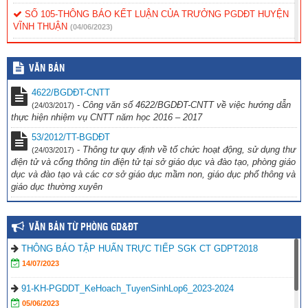
SỐ 105-THÔNG BÁO KẾT LUẬN CỦA TRƯỞNG PGDĐT HUYỆN
VĨNH THUẬN
(04/06/2023)
Kế hoạch số 122-TB-PGDDT_Học tập chuyên đề 2023
(04/06/2023)
VĂN BẢN
THÔNG BÁO MỨC ĐÓNG BHYT HỌC SINH NĂM HỌC 2022-2023
(04/09/2022)
4622/BGDĐT-CNTT
-
Công văn số 4622/BGDĐT-CNTT về việc hướng dẫn
(24/03/2017)
Thông báo số 29 triệu tập lớp tập huấn TG, khoa giáo cơ sở năm
thực hiện nhiệm vụ CNTT năm học 2016 – 2017
2022
(26/05/2022)
53/2012/TT-BGDĐT
-
Thông tư quy định về tổ chức hoạt động, sử dụng thư
(24/03/2017)
điện tử và cổng thông tin điện tử tại sở giáo dục và đào tạo, phòng giáo
dục và đào tạo và các cơ sở giáo dục mầm non, giáo dục phổ thông và
giáo dục thường xuyên
VĂN BẢN TỪ PHÒNG GD&ĐT
THÔNG BÁO TẬP HUẤN TRỰC TIẾP SGK CT GDPT2018
14/07/2023
91-KH-PGDDT_KeHoach_TuyenSinhLop6_2023-2024
05/06/2023