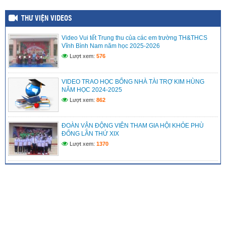
2494-QD-UBND
(10/10/2022)
888/TB-UBND
(31/08/2022)
THƯ VIỆN VIDEOS
2397/QĐ-UBND
(26/08/2022)
Video Vui tết Trung thu của các em trường TH&THCS
Vĩnh Bình Nam năm học 2025-2026
31/2022/NQ-HĐND
(16/08/2022)
Lượt xem:
576
VIDEO TRAO HỌC BỔNG NHÀ TÀI TRỢ KIM HÙNG
NĂM HỌC 2024-2025
Lượt xem:
862
ĐOÀN VẬN ĐỘNG VIÊN THAM GIA HỘI KHỎE PHÙ
ĐỔNG LẦN THỨ XIX
Lượt xem:
1370