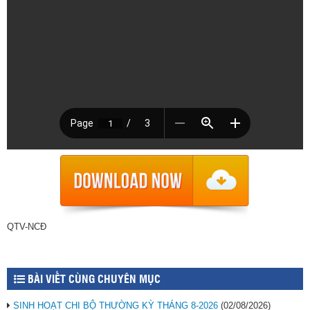
QTV-NCĐ
BÀI VIẾT CÙNG CHUYÊN MỤC
SINH HOẠT CHI BỘ THƯỜNG KỲ THÁNG 8-2026
(02/08/2026)