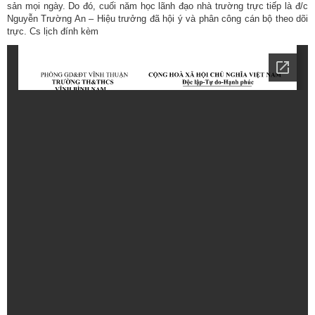
sản mọi ngày. Do đó, cuối năm học lãnh đạo nhà trường trực tiếp là đ/c
Nguyễn Trường An – Hiệu trưởng đã hội ý và phân công cán bộ theo dõi
trực. Cs lịch đính kèm