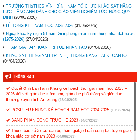
TRƯỜNG TH&THCS VĨNH BÌNH NAM TỔ CHỨC KHẢO SÁT NĂNG
LỰC TIẾNG ANH DÀNH CHO GIÁO VIÊN NGHIÊM TÚC, ĐÚNG QUY
ĐỊNH
(20/06/2026)
LỄ TỔNG KẾT NĂM HỌC 2025-2026
(31/05/2026)
Ngoại khóa kỷ niệm 51 năm Giải phóng miền nam thống nhất đất nước
(1975-2026)
(27/04/2026)
THAM GIA TẬP HUẤN TRÍ TUỆ NHÂN TẠO
(04/04/2026)
KHẢO SÁT TIẾNG ANH TRÊN HỆ THỐNG BẰNG TÀI KHOẢN IOE
(04/04/2026)
THÔNG BÁO
Quyết định ban hành Khung kế hoạch thời gian năm học 2025 –
2026 đối với giáo dục mầm non, giáo dục phổ thông và giáo dục
thường xuyên tỉnh An Giang
(16/08/2025)
POSRTER KHUNG KẾ HOẠCH NĂM HỌC 2024-2025
(19/08/2024)
BẢNG PHÂN CÔNG TRỰC HÈ 2023
(14/07/2023)
Thông báo số 37-cử cán bộ tham giatập huấn công tác tuyên giáo,
khoa giáo cơ sở năm 2023
(04/06/2023)